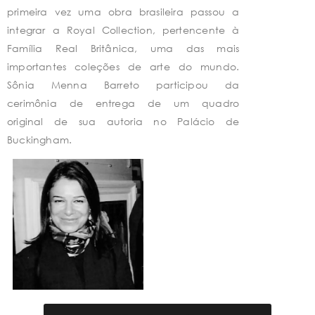
primeira vez uma obra brasileira passou a
integrar a Royal Collection, pertencente à
Família Real Britânica, uma das mais
importantes coleções de arte do mundo.
Sônia Menna Barreto participou da
cerimônia de entrega de um quadro
original de sua autoria no Palácio de
Buckingham.