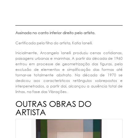
Assinada no canto inferior direito pelo artista.
Certificada pela filha do artista, Katia Ianelli.
Inicialmente, Arcangelo Ianelli produziu cenas cotidianas,
paisagens urbanas e marinhas. A partir da década de 1960
entrou em processe de geometrização das figuras, pela
exclusão de elementos e simplificação das formas até
tornar-se totalmente abstrato. Na década de 1970 se
dedicou aos característicos retângulos sobrepostos e
interpenetrados, a partir daí, alcançou a ausência total de
linhas, na fase das Vibrações.
OUTRAS OBRAS DO
ARTISTA