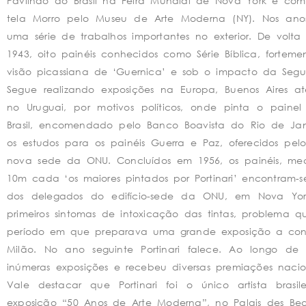
Pavilhão do Brasil na Feira Mundial de Nova York e co
tela Morro pelo Museu de Arte Moderna (NY). Nos anos
uma série de trabalhos importantes no exterior. De volta a
1943, oito painéis conhecidos como Série Bíblica, forteme
visão picassiana de ‘Guernica’ e sob o impacto da Seg
Segue realizando exposições na Europa, Buenos Aires até
no Uruguai, por motivos políticos, onde pinta o painel
Brasil, encomendado pelo Banco Boavista do Rio de Jane
os estudos para os painéis Guerra e Paz, oferecidos pelo
nova sede da ONU. Concluídos em 1956, os painéis, me
10m cada ‘os maiores pintados por Portinari’ encontram-
dos delegados do edifício-sede da ONU, em Nova Yor
primeiros sintomas de intoxicação das tintas, problema 
período em que preparava uma grande exposição a convi
Milão. No ano seguinte Portinari falece. Ao longo de s
inúmeras exposições e recebeu diversas premiações nacion
Vale destacar que Portinari foi o único artista brasil
exposição “50 Anos de Arte Moderna”, no Palais des Beau