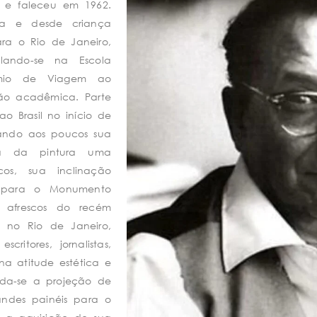
 e faleceu em 1962.
ia e desde criança
ara o Rio de Janeiro,
ando-se na Escola
êmio de Viagem ao
ição acadêmica. Parte
 Brasil no início de
erando aos poucos sua
ga da pintura uma
os, sua inclinação
os para o Monumento
s afrescos do recém
, no Rio de Janeiro,
ritores, jornalistas,
na atitude estética e
ida-se a projeção de
andes painéis para o