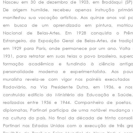
Nasceu em 30 de dezembro de 1903, em Brodósqui (SP)
De origem humilde, recebeu apenas instrução primár
manifestou sua vocação artística. Aos quinze anos vai p
em busca de um aprendizado em pintura, matricul
Nacional de Belas-Artes. Em 1928 conquista o Pr
Estrangeiro, da Exposição Geral de Belas-Artes, de trad
em 1929 para Paris, onde permanece por um ano. Volta ao
1931, para retratar em suas telas o povo brasileiro, sup
formação acadêmica e fundindo à ciência anti
personalidade moderna e experimentalista. Aos pouc
muralista revela-se com vigor nos painéis executad
Rodoviário, na Via Presidente Dutra, em 1936, e no
construído edifício do Ministério da Educação e Saúde
realizados entre 1936 e 1944. Companheiro de poetas, esc
diplomatas, Portinari participa de uma notável mudança 
na cultura do país. No final da década de trinta consol
Portinari nos Estados Unidos com a execução de três gr