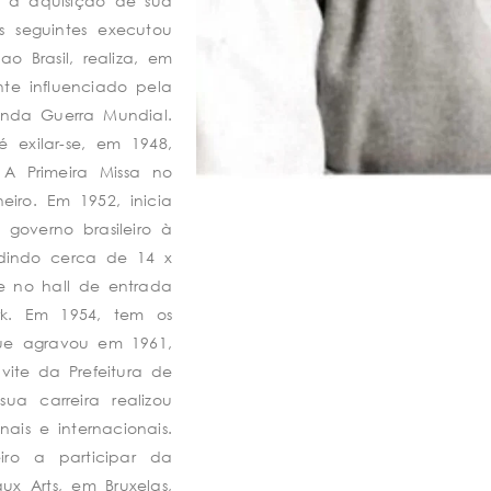
m a aquisição de sua
 seguintes executou
o Brasil, realiza, em
nte influenciado pela
unda Guerra Mundial.
 exilar-se, em 1948,
 A Primeira Missa no
iro. Em 1952, inicia
 governo brasileiro à
dindo cerca de 14 x
se no hall de entrada
k. Em 1954, tem os
que agravou em 1961,
te da Prefeitura de
ua carreira realizou
ais e internacionais.
eiro a participar da
x Arts, em Bruxelas,