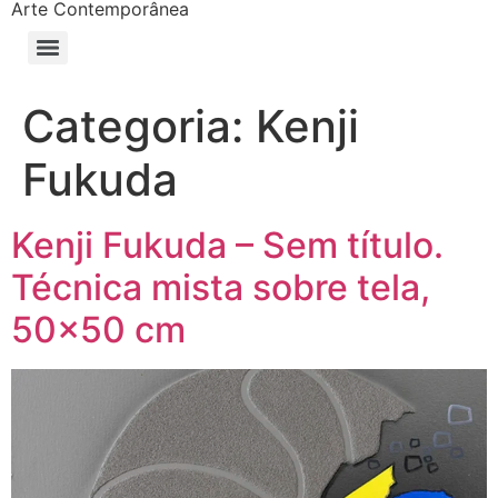
Arte Contemporânea
Categoria:
Kenji
Fukuda
Kenji Fukuda – Sem título.
Técnica mista sobre tela,
50×50 cm