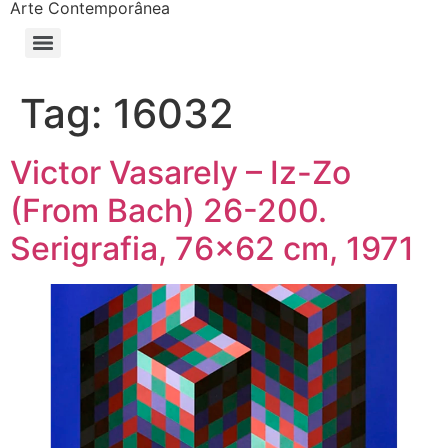
Arte Contemporânea
Tag:
16032
Victor Vasarely – Iz-Zo
(From Bach) 26-200.
Serigrafia, 76×62 cm, 1971