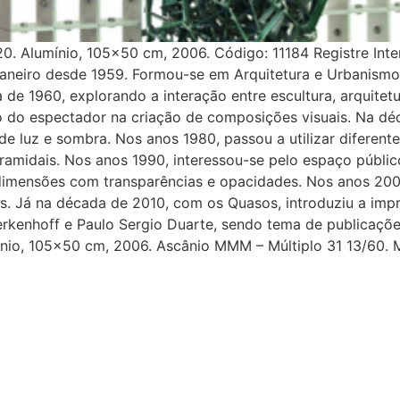
0. Alumínio, 105×50 cm, 2006. Código: 11184 Registre Inte
 Janeiro desde 1959. Formou-se em Arquitetura e Urbanism
da de 1960, explorando a interação entre escultura, arquite
 do espectador na criação de composições visuais. Na dé
 luz e sombra. Nos anos 1980, passou a utilizar diferente
Piramidais. Nos anos 1990, interessou-se pelo espaço públi
 dimensões com transparências e opacidades. Nos anos 2000
s. Já na década de 2010, com os Quasos, introduziu a impr
erkenhoff e Paulo Sergio Duarte, sendo tema de publicaçõe
ínio, 105×50 cm, 2006. Ascânio MMM – Múltiplo 31 13/60.