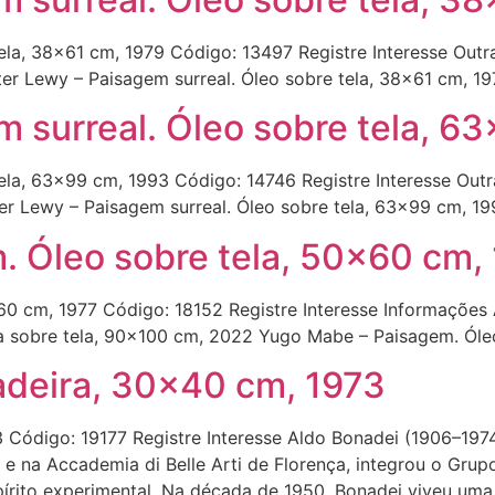
ela, 38×61 cm, 1979 Código: 13497 Registre Interesse Outr
ter Lewy – Paisagem surreal. Óleo sobre tela, 38×61 cm, 1
m surreal. Óleo sobre tela, 6
tela, 63×99 cm, 1993 Código: 14746 Registre Interesse Out
ter Lewy – Paisagem surreal. Óleo sobre tela, 63×99 cm, 1
 Óleo sobre tela, 50×60 cm,
0 cm, 1977 Código: 18152 Registre Interesse Informações A
ca sobre tela, 90×100 cm, 2022 Yugo Mabe – Paisagem. Óle
adeira, 30×40 cm, 1973
 Código: 19177 Registre Interesse Aldo Bonadei (1906–19
s e na Accademia di Belle Arti de Florença, integrou o Grup
írito experimental. Na década de 1950, Bonadei viveu uma