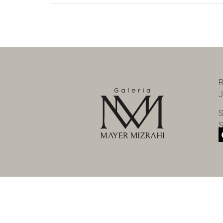
R
J
S
S