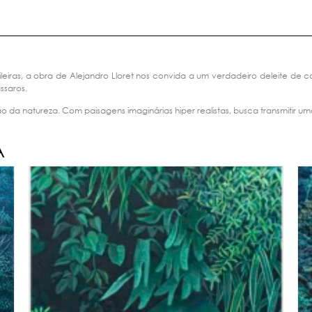
rasileiras, a obra de Alejandro Lloret nos convida a um verdadeiro deleite 
ssaros.
 da natureza. Com paisagens imaginárias hiper realistas, busca transmiti
A