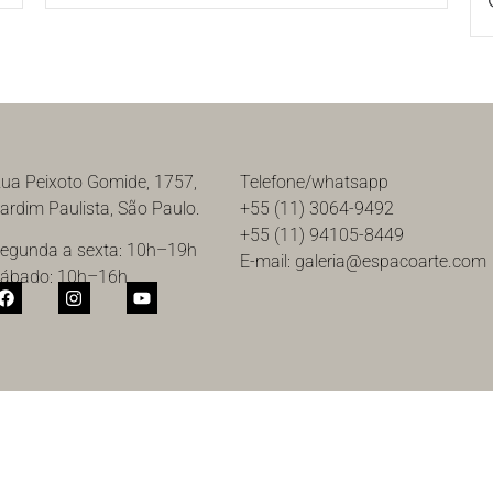
ua Peixoto Gomide, 1757,
Telefone/whatsapp
ardim Paulista, São Paulo.
+55 (11) 3064-9492
+55 (11) 94105-8449
egunda a sexta: 10h–19h
E-mail: galeria@espacoarte.com
ábado: 10h–16h