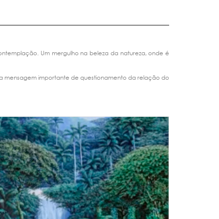
de contemplação. Um mergulho na beleza da natureza, onde é
r uma mensagem importante de questionamento da relação do