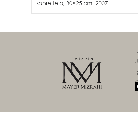
sobre tela, 30×25 cm, 2007
R
J
S
S