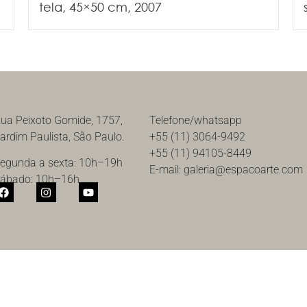
tela, 45×50 cm, 2007
ua Peixoto Gomide, 1757,
Telefone/whatsapp
ardim Paulista, São Paulo.
+55 (11) 3064-9492
+55 (11) 94105-8449
egunda a sexta: 10h–19h
E-mail: galeria@espacoarte.com
ábado: 10h–16h