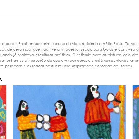
eio para o Brasil em seu primeiro ano de vida, residindo em São Paulo. Tempo
ricas de cerâmica, que não tiveram sucesso, seguiu para Goiás e conviveu 
ando já realizava esculturas artísticas. O estímulo para as pinturas veio do
bora tenhamos a impressão de que em suas obras ele está nos contando uma hist
te pensadas e as formas possuem uma simplicidade conferida aos sábios.
A