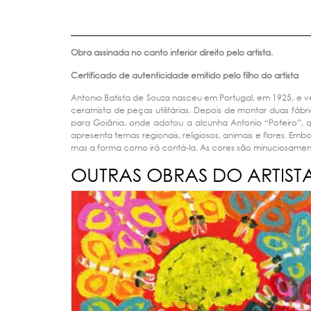
Obra assinada no canto inferior direito pelo artista.
Certificado de autenticidade emitido pelo filho do artista
Antonio Batista de Souza nasceu em Portugal, em 1925, e v
ceramista de peças utilitárias. Depois de montar duas fáb
para Goiânia, onde adotou a alcunha Antonio “Poteiro”, qu
apresenta temas regionais, religiosos, animais e flores. Em
mas a forma como irá contá-la. As cores são minuciosamen
OUTRAS OBRAS DO ARTIST