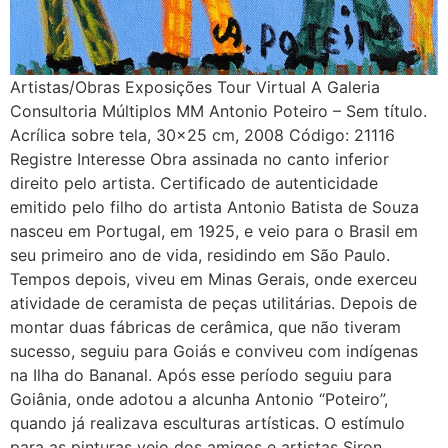
Artistas/Obras Exposições Tour Virtual A Galeria
Consultoria Múltiplos MM Antonio Poteiro – Sem título.
Acrílica sobre tela, 30×25 cm, 2008 Código: 21116
Registre Interesse Obra assinada no canto inferior
direito pelo artista. Certificado de autenticidade
emitido pelo filho do artista Antonio Batista de Souza
nasceu em Portugal, em 1925, e veio para o Brasil em
seu primeiro ano de vida, residindo em São Paulo.
Tempos depois, viveu em Minas Gerais, onde exerceu
atividade de ceramista de peças utilitárias. Depois de
montar duas fábricas de cerâmica, que não tiveram
sucesso, seguiu para Goiás e conviveu com indígenas
na Ilha do Bananal. Após esse período seguiu para
Goiânia, onde adotou a alcunha Antonio “Poteiro”,
quando já realizava esculturas artísticas. O estímulo
para as pinturas veio dos amigos e artistas Siron