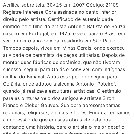
Acrílica sobre tela, 30×25 cm, 2007 Código: 21109
Registre Interesse Obra assinada no canto inferior
direito pelo artista. Certificado de autenticidade
emitido pelo filho do artista Antonio Batista de Souza
nasceu em Portugal, em 1925, e veio para o Brasil em
seu primeiro ano de vida, residindo em São Paulo.
Tempos depois, viveu em Minas Gerais, onde exerceu
atividade de ceramista de peças utilitárias. Depois de
montar duas fábricas de cerâmica, que não tiveram
sucesso, seguiu para Goiás e conviveu com indígenas
na Ilha do Bananal. Após esse período seguiu para
Goiânia, onde adotou a alcunha Antonio “Poteiro”,
quando já realizava esculturas artísticas. O estímulo
para as pinturas veio dos amigos e artistas Siron
Franco e Cleber Gouvea. Sua obra apresenta temas
regionais, religiosos, animais e flores. Embora tenhamos
a impressão de que em suas obras ele está nos
contando uma história, para o artista o maior desafio
não é a história em si, mas a forma como irá contá-la.