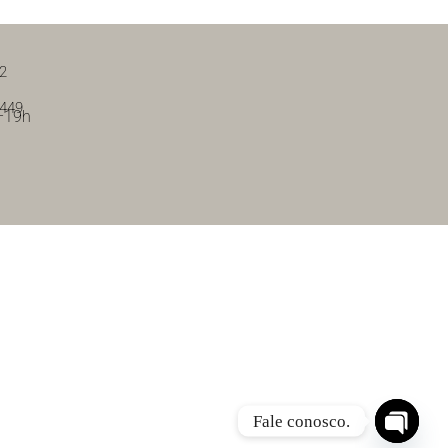
92
8449
–19h
Fale conosco.