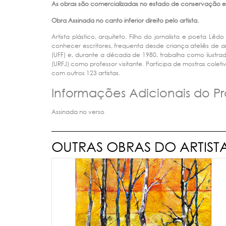
As obras são comercializadas no estado de conservação e
Obra Assinada no canto inferior direito pelo artista.
Artista plástico, arquiteto. Filho do jornalista e poeta 
conhecer escritores, frequenta desde criança ateliês de a
(UFF) e, durante a década de 1980, trabalha como ilustrad
(URFJ) como professor visitante. Participa de mostras coleti
com outros 123 artistas.
Informações Adicionais do P
Assinada no verso
OUTRAS OBRAS DO ARTIST