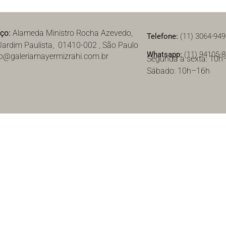
eço:
Alameda Ministro Rocha Azevedo,
Telefone:
(11) 3064-94
Jardim Paulista, 01410-002 , São Paulo
Whatsapp:
(11) 94105-
o@galeriamayermizrahi.com.br
Segunda a sexta: 10h
Sábado: 10h–16h