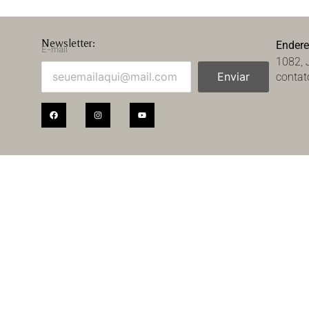
Newsletter:
Ender
E-mail
1082, 
Enviar
contat