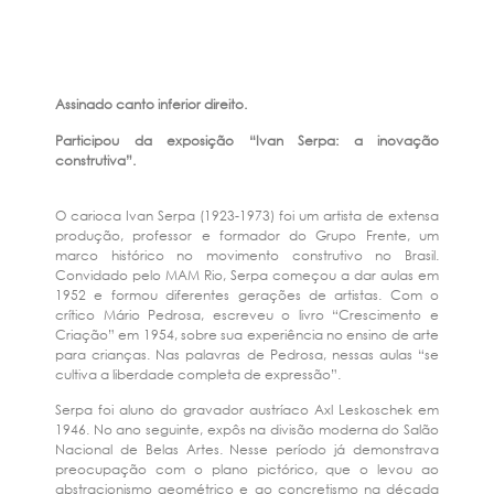
Assinado canto inferior direito.
Participou da exposição “Ivan Serpa: a inovação
construtiva”.
O carioca Ivan Serpa (1923-1973) foi um artista de extensa
produção, professor e formador do Grupo Frente, um
marco histórico no movimento construtivo no Brasil.
Convidado pelo MAM Rio, Serpa começou a dar aulas em
1952 e formou diferentes gerações de artistas. Com o
crítico Mário Pedrosa, escreveu o livro “Crescimento e
Criação” em 1954, sobre sua experiência no ensino de arte
para crianças. Nas palavras de Pedrosa, nessas aulas “se
cultiva a liberdade completa de expressão”.
Serpa foi aluno do gravador austríaco Axl Leskoschek em
1946. No ano seguinte, expôs na divisão moderna do Salão
Nacional de Belas Artes. Nesse período já demonstrava
preocupação com o plano pictórico, que o levou ao
abstracionismo geométrico e ao concretismo na década