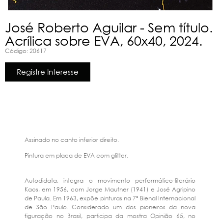
José Roberto Aguilar - Sem título.
Acrílica sobre EVA, 60x40, 2024.
Código: 20617
Registre Interesse
Assinado no canto inferior direito.
Pintura em placa de EVA com glitter.
Autodidata, integra o movimento performático-literário
Kaos, em 1956, com Jorge Mautner (1941) e José Agripino
de Paula. Em 1963, expõe pinturas na 7ª Bienal Internacional
de São Paulo. Considerado um dos pioneiros da nova
figuração no Brasil, participa da mostra Opinião 65, no