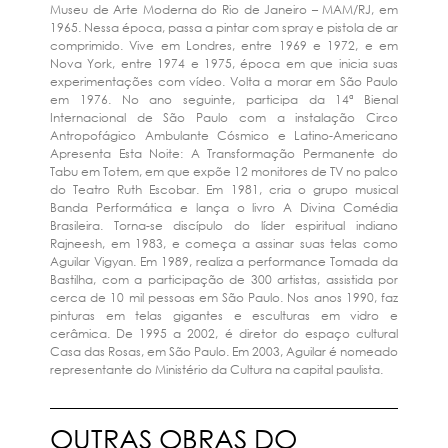
Museu de Arte Moderna do Rio de Janeiro – MAM/RJ, em
1965. Nessa época, passa a pintar com spray e pistola de ar
comprimido. Vive em Londres, entre 1969 e 1972, e em
Nova York, entre 1974 e 1975, época em que inicia suas
experimentações com vídeo. Volta a morar em São Paulo
em 1976. No ano seguinte, participa da 14ª Bienal
Internacional de São Paulo com a instalação Circo
Antropofágico Ambulante Cósmico e Latino-Americano
Apresenta Esta Noite: A Transformação Permanente do
Tabu em Totem, em que expõe 12 monitores de TV no palco
do Teatro Ruth Escobar. Em 1981, cria o grupo musical
Banda Performática e lança o livro A Divina Comédia
Brasileira. Torna-se discípulo do líder espiritual indiano
Rajneesh, em 1983, e começa a assinar suas telas como
Aguilar Vigyan. Em 1989, realiza a performance Tomada da
Bastilha, com a participação de 300 artistas, assistida por
cerca de 10 mil pessoas em São Paulo. Nos anos 1990, faz
pinturas em telas gigantes e esculturas em vidro e
cerâmica. De 1995 a 2002, é diretor do espaço cultural
Casa das Rosas, em São Paulo. Em 2003, Aguilar é nomeado
representante do Ministério da Cultura na capital paulista.
OUTRAS OBRAS DO