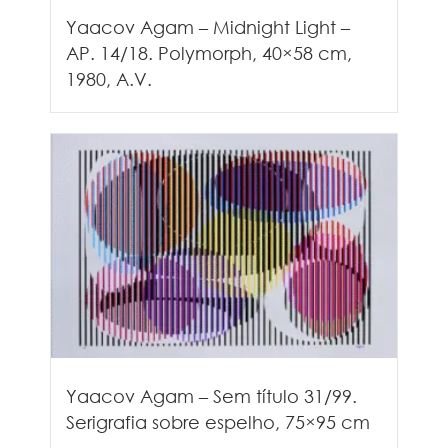
Yaacov Agam – Midnight Light –
AP. 14/18. Polymorph, 40×58 cm,
1980, A.V.
Yaacov Agam – Sem título 31/99.
Serigrafia sobre espelho, 75×95 cm