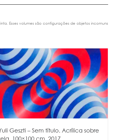
 tinta. Esses volumes são configurações de objetos incomuns
Yuli Geszti – Sem título. Acrílica sobre
tela, 100×100 cm, 2017