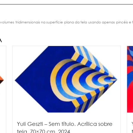
 volumes tridimensionais na superfície plana da tela usando apenas pincéis e
A
Yuli Geszti – Sem título. Acrílica sobre
tela, 70×70 cm, 2024