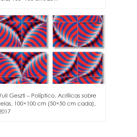
Yuli Geszti – Políptico. Acrílicas sobre
telas, 100×100 cm (50×50 cm cada),
2017