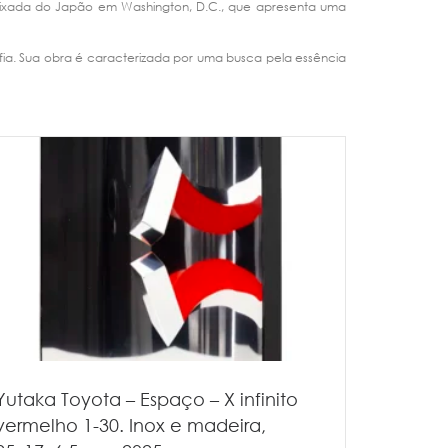
embaixada do Japão em Washington, D.C., que apresenta uma
afia. Sua obra é caracterizada por uma busca pela essência
Yutaka Toyota – Espaço – X infinito
vermelho 1-30. Inox e madeira,