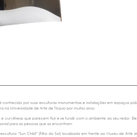
 é conhecido por suas esculturas monumentais e instalações em espaços públi
ra na Universidade de Arte de Tóquio por muitos anos.
 e curvilíneas que parecem fluir e se fundir com o ambiente ao seu redor. Ele
sorial para as pessoas que as encontram.
escultura “Sun Child” (Filho do Sol) localizada em frente ao Museu de Arte