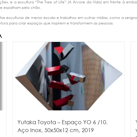
ireções, e a escultura “The Tree of Life” (A Árvore da Vida) em frente à 
se espalham pelo chão.
tas esculturas de menor escala e trabalhos em outras mídias, como a serigr
etura para criar espaços que inspirem e transformem as pessoas.
A
Yutaka Toyota – Espaço YO 6 /10.
Aço inox, 50x50x12 cm, 2019