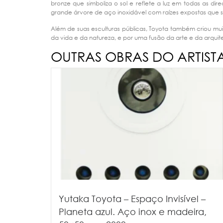
bronze que simboliza o sol e reflete a luz em todas as d
grande árvore de aço inoxidável com raízes expostas que 
Além de suas esculturas públicas, Toyota também criou mui
da vida e da natureza, e por uma fusão da arte e da arquit
OUTRAS OBRAS DO ARTIST
Yutaka Toyota – Espaço Invisível –
Planeta azul. Aço inox e madeira,