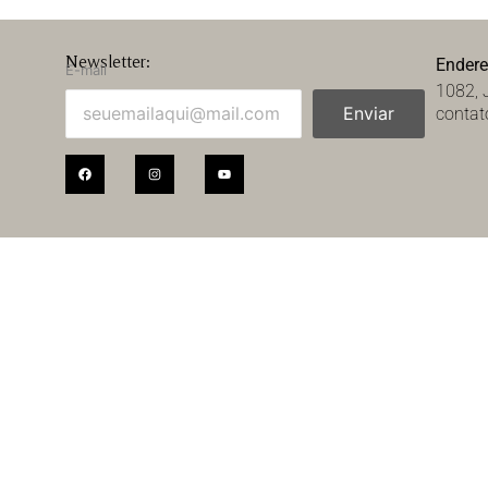
Newsletter:
Ender
E-mail
1082, 
Enviar
contat