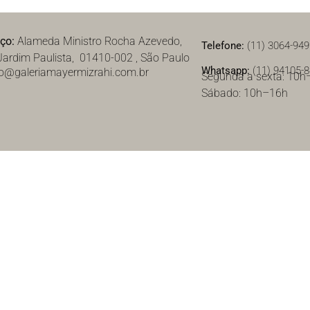
eço:
Alameda Ministro Rocha Azevedo,
Telefone:
(11) 3064-94
Jardim Paulista, 01410-002 , São Paulo
Whatsapp:
(11) 94105-
o@galeriamayermizrahi.com.br
Segunda a sexta: 10h
Sábado: 10h–16h